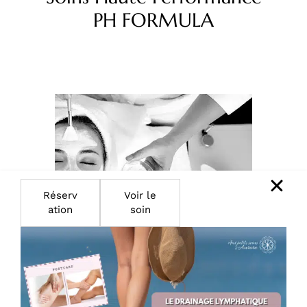
PH FORMULA
Réserv
Voir le
ation
soin