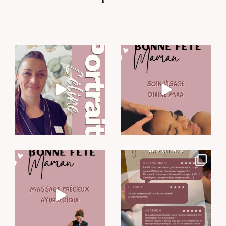
LE PORTRAIT DU MOIS
BONNE FÊTE MAMAN -
édition 2026
Véritable
...
Pour
...
13
0
13
0
BONNE FÊTE MAMAN -
Lire vos retours et vos mots…
édition 2026
notre plus belle
...
Un
...
20
0
26
0