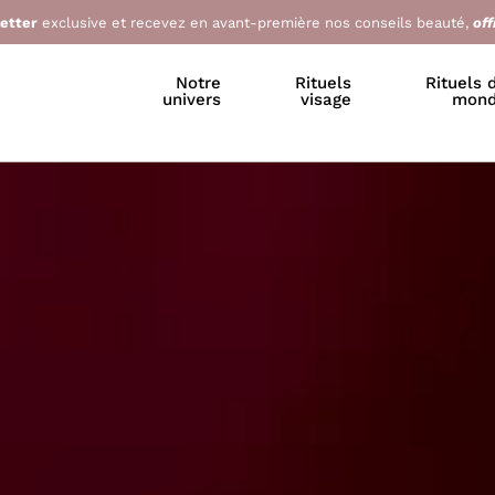
letter
exclusive et recevez en avant-première nos conseils beauté,
off
Notre
Rituels
Rituels 
univers
visage
mon