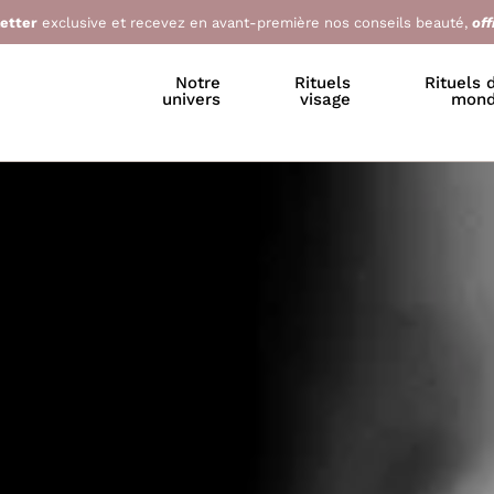
letter
exclusive et recevez en avant-première nos conseils beauté,
off
Notre
Rituels
Rituels 
univers
visage
mon