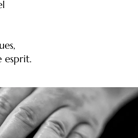
el
ues,
 esprit.