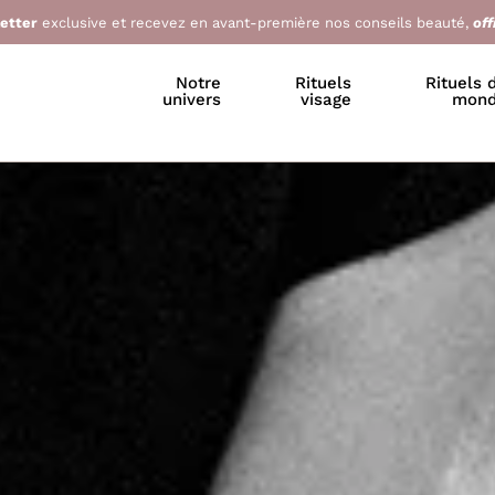
letter
exclusive et recevez en avant-première nos conseils beauté,
off
Notre
Rituels
Rituels 
univers
visage
mon