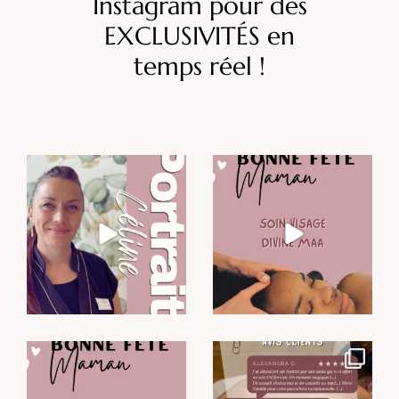
Instagram pour des
EXCLUSIVITÉS en
temps réel !
LE PORTRAIT DU MOIS
BONNE FÊTE MAMAN -
édition 2026
Véritable
...
Pour
...
13
0
13
0
BONNE FÊTE MAMAN -
Lire vos retours et vos mots…
édition 2026
notre plus belle
...
Un
...
20
0