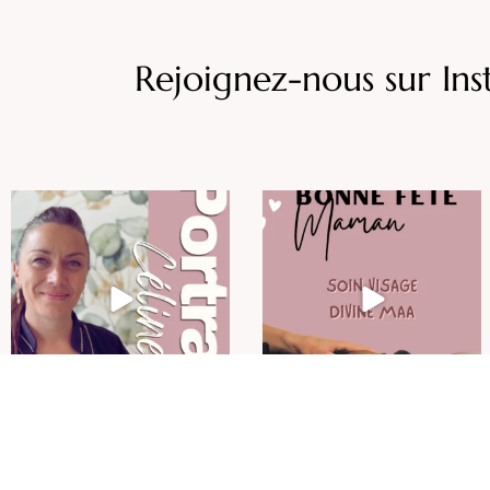
Rejoignez-nous sur In
LE PORTRAIT DU MOIS
BONNE FÊTE MAMAN - édition
2026
Véritable
...
Pour
...
13
0
13
0
No posts found.