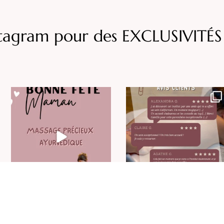
stagram pour des EXCLUSIVITÉS 
BONNE FÊTE MAMAN - édition
Lire vos retours et vos mots…
2026
notre plus belle
...
Un
...
20
0
26
0