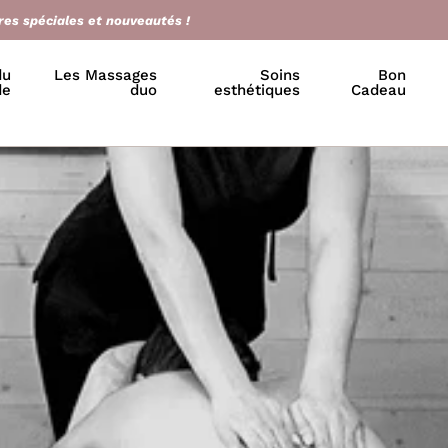
res spéciales et nouveautés !
du
Les Massages
Soins
Bon
de
duo
esthétiques
Cadeau