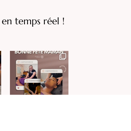
en temps réel !
Et si cette année, vous lui offriez
un moment rien
...
20
1