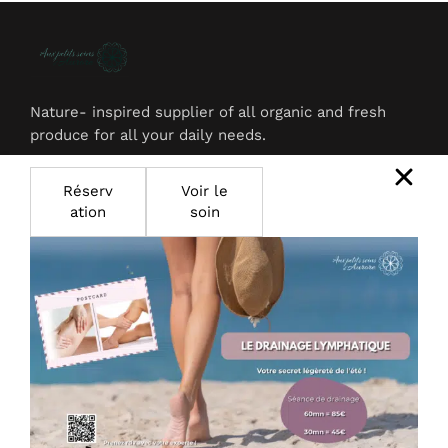
Nature- inspired supplier of all organic and fresh
produce for all your daily needs.
Réserv
Voir le
ation
soin
Products
Face Creams
Bath Bombs
Face Tonics
Company